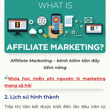
3.2. Cách để trở thành một Influencer
chính hiệu
IV. Quy trình/các bước kiếm tiền từ affiliate
1. Xây dựng website để thực hiện Affiliate.
2. Xây dựng cộng đồng trên YouTube,
Facebook, Tiktok
Lời kết
Câu hỏi thường gặp
Affiliate Marketing – kênh kiếm tiền đầy
tiềm năng
Tiếp thị liên kết (affiliate marketing) là gì?
Các sàn tiếp thị liên kết nổi tiếng tại Việt
Nam?
Tiếp thị liên kết có dễ làm không?
2. Lịch sử hình thành
Tiếp thị liên kết được biết đến lần đầu tiên từ