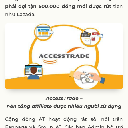
phải đợi tận 500.000 đồng mới được rút
tiền
như Lazada.
AccessTrade
–
nền
tảng
affiliate
được
nhiều
người
sử
dụng
Cộng đồng AT hoạt động rất sôi nổi trên
Fanpage và Group AT. Các bạn Admin hỗ trợ