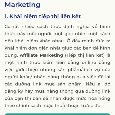
4. MasOffer
Marketing
5. Cúc Cu (Cuccu.vn)
1. Khái niệm tiếp thị liên kết
II. Các nền tảng affiliate ở thế giới
Có rất nhiều cách thức định nghĩa về hình
1. Amazon Associates
thức này mỗi người một góc nhìn, một cách
2. Adcombo
nêu khái niệm khác nhau. Ở đây mình đưa ra
3. Clickbank
khái niệm đơn giản nhất giúp các bạn dễ hình
4. CJ
dung.
Affiliate Marketing
(Tiếp thị liên kết) là
III. Các cách kiếm tiền từ affiliate
một hình thức kiếm tiền bằng online bằng
việc giới thiệu những sản phẩm/dịch vụ của
1. Xây dựng một website cung cấp nội
người khác/ nhãn hàng thông qua việc để lại
dung chất lượng
các đường link mua sản phẩm. Nếu ai đó
2. Có 1 cộng đồng lớn
đăng ký hay mua hàng thông qua đường link
Fanpage/group/tiktok
của bạn thì bạn sẽ nhận được mức hoa hồng
3. Trở Thành Influencer
theo chính sách hoặc thoả thuận trước đó.
3.1. Phân loại Influencer