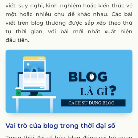
viết, suy nghĩ, kinh nghiệm hoặc kiến thức về
3. Kiếm tiền online
một hoặc nhiều chủ đề khác nhau. Các bài
4. Kết nối cộng đồng
viết trên blog thường được sắp xếp theo thứ
5. Cách tạo một blog chuyên nghiệp
tự thời gian, với bài mới nhất xuất hiện
đầu tiên.
1. Chọn nền tảng blog phù hợp
WordPress.org
Blogger
Medium
Wix
2. Mua domain và hosting (nếu muốn tạo
blog chuyên nghiệp)
3. Thiết kế blog chuyên nghiệp
4. Sáng tạo nội dung chất lượng
Vai trò của blog trong thời đại số
5. Quảng bá blog để thu hút độc giả
Trong thời đại số hóa, blog đóng vai trò quan