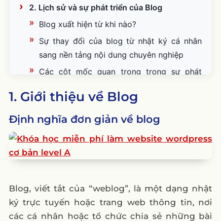
2. Lịch sử và sự phát triển của Blog
Blog xuất hiện từ khi nào?
Sự thay đổi của blog từ nhật ký cá nhân
sang nền tảng nội dung chuyên nghiệp
Các cột mốc quan trọng trong sự phát
triển của blog
1. Giới thiệu về Blog
3. Các loại blog phổ biến
Định nghĩa đơn giản về blog
1. Blog cá nhân
2. Blog doanh nghiệp
3. Blog tin tức
4. Blog niche (blog theo chủ đề cụ thể)
4. Lợi ích của việc viết blog
Blog, viết tắt của “weblog”, là một dạng nhật
ký trực tuyến hoặc trang web thông tin, nơi
1. Phát triển thương hiệu cá nhân
các cá nhân hoặc tổ chức chia sẻ những bài
2. Hỗ trợ doanh nghiệp