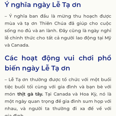
Ý nghĩa ngày Lễ Tạ ơn
– Ý nghĩa ban đầu là mừng thu hoạch được
mùa và tạ ơn Thiên Chúa đã giúp cho cuộc
sống no đủ và an lành. Đây cũng là ngày nghỉ
lễ chính thức cho tất cả người lao động tại Mỹ
và Canada.
Các hoạt động vui chơi phổ
biến ngày Lễ Tạ ơn
– Lễ Tạ ơn thường được tổ chức với một buổi
tiệc buổi tối cùng với gia đình và bạn bè với
món
thịt gà tây.
Tại Canada và Hoa Kỳ, nó là
một ngày quan trọng để gia đình sum họp với
nhau, và người ta thường đi xa để về với
gia đình.