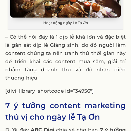
Hoạt động ngày Lễ Tạ Ơn
– Có thể nói đây là 1 dịp lễ khá lớn và đặc biệt
là gần sát dịp lễ Giáng sinh, do đó người làm
content chúng ta nên tranh thủ thời gian này
để triển khai các content mua sắm, giải trí
nhằm tăng doanh thu và độ nhận diện
thương hiệu.
[divi_library_shortcode id=”34956″]
7 ý tưởng content marketing
thú vị cho ngày lễ Tạ Ơn
Dưới đây
ABC Digi
chia sẻ cho bạn
7 ý tưởng