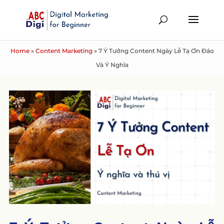
Home
»
Content Marketing
»
7 Ý Tưởng Content Ngày Lễ Tạ Ơn Đáo
Và Ý Nghĩa