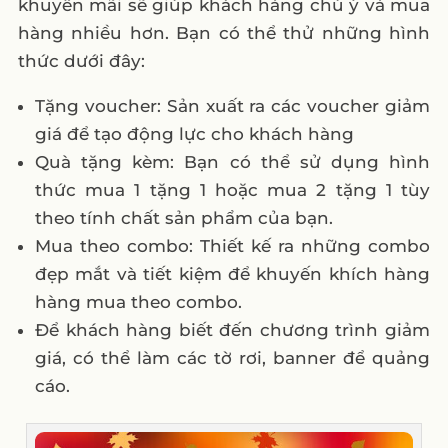
khuyến mãi sẽ giúp khách hàng chú ý và mua
hàng nhiều hơn. Bạn có thể thử những hình
thức dưới đây:
Tặng voucher: Sản xuất ra các voucher giảm
giá để tạo động lực cho khách hàng
Quà tặng kèm: Bạn có thể sử dụng hình
thức mua 1 tặng 1 hoặc mua 2 tặng 1 tùy
theo tính chất sản phẩm của bạn.
Mua theo combo: Thiết kế ra những combo
đẹp mắt và tiết kiệm để khuyến khích hàng
hàng mua theo combo.
Để khách hàng biết đến chương trình giảm
giá, có thể làm các tờ rơi, banner để quảng
cáo.