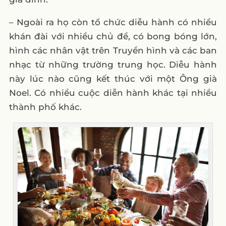
– Ngoài ra họ còn tổ chức diễu hành có nhiều
khán đài với nhiều chủ đề, có bong bóng lớn,
hình các nhân vật trên Truyền hình và các ban
nhạc từ những trường trung học. Diễu hành
này lúc nào cũng kết thúc với một Ông già
Noel. Có nhiều cuộc diễn hành khác tại nhiều
thành phố khác.