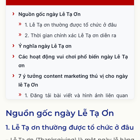
Nguồn gốc ngày Lễ Tạ Ơn
1. Lễ Tạ ơn thường được tổ chức ở đâu
2. Thời gian chính xác Lễ Tạ ơn diễn ra
Ý nghĩa ngày Lễ Tạ ơn
Các hoạt động vui chơi phổ biến ngày Lễ Tạ
ơn
7 ý tưởng content marketing thú vị cho ngày
lễ Tạ Ơn
1. Đăng tải bài viết và hình ảnh liên quan
ngày Lễ Tạ Ơn lên mạng xã hội
Nguồn gốc ngày Lễ Tạ Ơn
2. Chia sẻ nội dung do người dùng tạo
3. Tạo các cuộc thi, chương trình trúng
1. Lễ Tạ ơn thường được tổ chức ở đâu
thưởng may mắn
– Lễ Tạ ơn (Thanksgiving) là một ngày lễ hàng