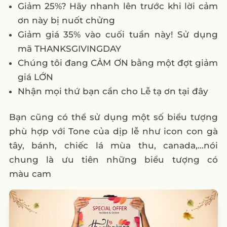
Giảm 25%? Hãy nhanh lên trước khi lời cảm
ơn này bị nuốt chửng
Giảm giá 35% vào cuối tuần này! Sử dụng
mã THANKSGIVINGDAY
Chúng tôi đang CẢM ƠN bằng một đợt giảm
giá LỚN
Nhận mọi thứ bạn cần cho Lễ tạ ơn tại đây
Bạn cũng có thể sử dụng một số biểu tượng
phù hợp với Tone của dịp lễ như icon con gà
tây, bánh, chiếc lá mùa thu, canada,…nói
chung là ưu tiên những biểu tượng có
màu cam