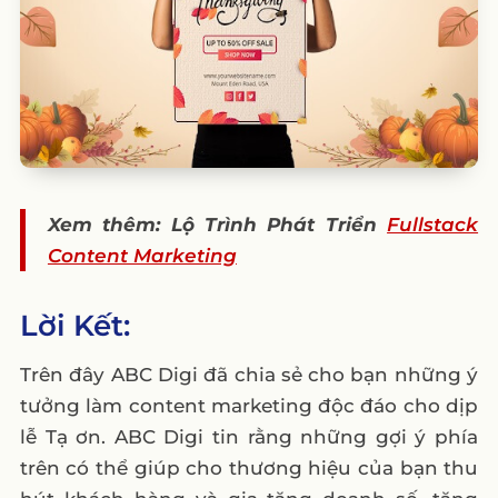
Xem thêm: Lộ Trình Phát Triển
Fullstack
Content Marketing
Lời Kết:
Trên đây ABC Digi đã chia sẻ cho bạn những ý
tưởng làm content marketing độc đáo cho dịp
lễ Tạ ơn. ABC Digi tin rằng những gợi ý phía
trên có thể giúp cho thương hiệu của bạn thu