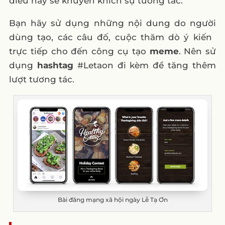
điều này sẽ khuyến khích sự tương tác.
Bạn hãy sử dụng những nội dung do người
dùng tạo, các câu đố, cuộc thăm dò ý kiến ​​
trực tiếp cho đến công cụ tạo
meme
. Nên sử
dụng
hashtag
#Letaon đi kèm để tăng thêm
lượt tương tác.
Bài đăng mạng xã hội ngày Lễ Tạ Ơn