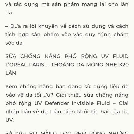
và tác dụng mà sản phẩm mang lại cho làn
da.
– Đưa ra lời khuyên về cách sử dụng và cách
tích hợp sản phẩm vào vào quy trình chăm
sóc da.
SỮA CHỐNG NẮNG PHỔ RỘNG UV FLUID
L’ORÉAL PARIS – THOÁNG DA MỎNG NHẸ X20
LẦN
Kem chống nắng bạn đang sử dụng liệu đã
bảo vệ da tối ưu? Giới thiệu sữa chống nắng
phổ rộng UV Defender Invisible Fluid – Giải
pháp bảo vệ da toàn diện khỏi tác hại của tia
UV.
Sở hữu BỘ MÀNG LỌC PHỔ RỘNG NHƯNG