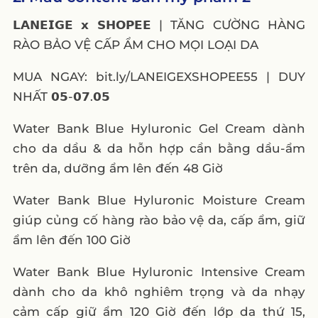
𝗟𝗔𝗡𝗘𝗜𝗚𝗘 𝘅 𝗦𝗛𝗢𝗣𝗘𝗘 | TĂNG CƯỜNG HÀNG
RÀO BẢO VỆ CẤP ẨM CHO MỌI LOẠI DA
MUA NGAY: bit.ly/LANEIGEXSHOPEE55 | DUY
NHẤT 𝟬𝟱-𝟬𝟳.𝟬𝟱
Water Bank Blue Hyluronic Gel Cream dành
cho da dầu & da hỗn hợp cần bằng dầu-ẩm
trên da, dưỡng ẩm lên đến 48 Giờ
Water Bank Blue Hyluronic Moisture Cream
giúp củng cố hàng rào bảo vệ da, cấp ẩm, giữ
ẩm lên đến 100 Giờ
Water Bank Blue Hyluronic Intensive Cream
dành cho da khô nghiêm trọng và da nhạy
cảm cấp giữ ẩm 120 Giờ đến lớp da thứ 15,