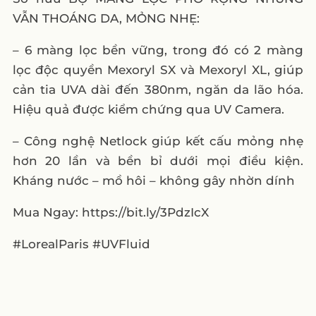
VẪN THOÁNG DA, MỎNG NHẸ:
– 6 màng lọc bền vững, trong đó có 2 màng
lọc độc quyền Mexoryl SX và Mexoryl XL, giúp
cản tia UVA dài đến 380nm, ngăn da lão hóa.
Hiệu quả được kiểm chứng qua UV Camera.
– Công nghệ Netlock giúp kết cấu mỏng nhẹ
hơn 20 lần và bền bỉ dưới mọi điều kiện.
Kháng nước – mồ hôi – không gây nhờn dính
Mua Ngay: https://bit.ly/3PdzIcX
#LorealParis #UVFluid