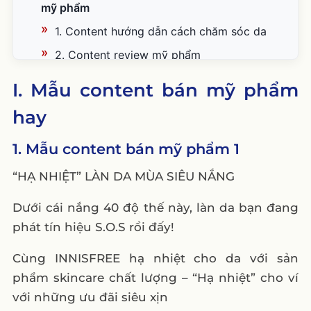
mỹ phẩm
1. Content hướng dẫn cách chăm sóc da
2. Content review mỹ phẩm
3. Content cách sử dụng mỹ phẩm đúng
I. Mẫu content bán mỹ phẩm
cách
hay
4. Content về các thực phẩm nên ăn để da
đẹp
1. Mẫu content bán mỹ phẩm 1
5. Content về người nổi tiếng có làn da
“HẠ NHIỆT” LÀN DA MÙA SIÊU NẮNG
đẹp
Dưới cái nắng 40 độ thế này, làn da bạn đang
III. Mẫu content tăng sự tin tưởng của khách
phát tín hiệu S.O.S rồi đấy!
hàng
1. Content đối tác hợp tác
Cùng INNISFREE hạ nhiệt cho da với sản
2. Content show xưởng chế biến mỹ phẩm
phẩm skincare chất lượng – “Hạ nhiệt” cho ví
với những ưu đãi siêu xịn
3. Content show giấy chứng nhận