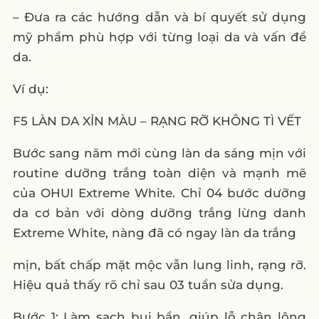
– Đưa ra các hướng dẫn và bí quyết sử dụng
mỹ phẩm phù hợp với từng loại da và vấn đề
da.
Ví dụ:
F5 LÀN DA XỈN MÀU – RẠNG RỠ KHÔNG TÌ VẾT
Bước sang năm mới cùng làn da sáng mịn với
routine dưỡng trắng toàn diện và mạnh mẽ
của OHUI Extreme White. Chỉ 04 bước dưỡng
da cơ bản với dòng dưỡng trắng lừng danh
Extreme White, nàng đã có ngay làn da trắng
mịn, bất chấp mặt mộc vẫn lung linh, rạng rỡ.
Hiệu quả thấy rõ chỉ sau 03 tuần sửa dụng.
Bước 1: Làm sạch bụi bẩn, giúp lỗ chân lông