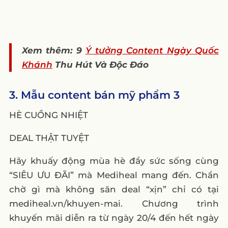
Xem thêm: 9
Ý tưởng Content Ngày Quốc
Khánh
Thu Hút Và Độc Đáo
3. Mẫu content bán mỹ phẩm 3
HÈ CUỒNG NHIỆT
DEAL THẬT TUYỆT
Hãy khuấy động mùa hè đầy sức sống cùng
“SIÊU ƯU ĐÃI” mà Mediheal mang đến. Chần
chờ gì mà không săn deal “xịn” chỉ có tại
mediheal.vn/khuyen-mai. Chương trình
khuyến mãi diễn ra từ ngày 20/4 đến hết ngày