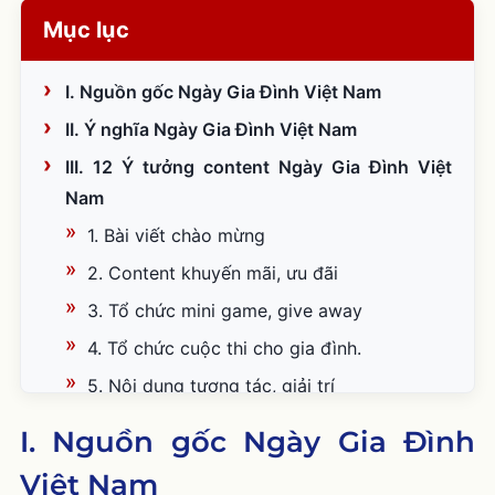
Mục lục
I. Nguồn gốc Ngày Gia Đình Việt Nam
II. Ý nghĩa Ngày Gia Đình Việt Nam
III. 12 Ý tưởng content Ngày Gia Đình Việt
Nam
1. Bài viết chào mừng
2. Content khuyến mãi, ưu đãi
3. Tổ chức mini game, give away
4. Tổ chức cuộc thi cho gia đình.
5. Nội dung tương tác, giải trí
6. Bài viết ý nghĩa, cung cấp giá trị
I. Nguồn gốc Ngày Gia Đình
7. Tổ chức các hoạt động ý nghĩa, thiện
Việt Nam
nguyện