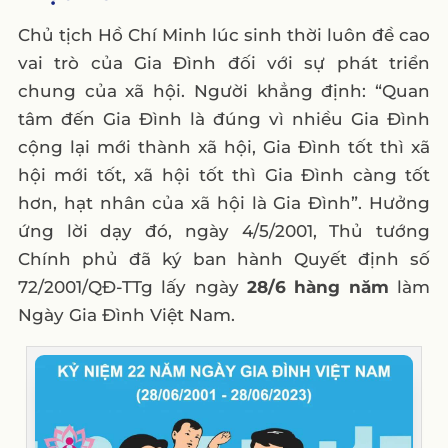
8. Bài viết tri ân
Chủ tịch Hồ Chí Minh lúc sinh thời luôn đề cao
vai trò của Gia Đình đối với sự phát triển
9. Tổ chức webinar, talkshow
chung của xã hội. Người khẳng định: “Quan
10. Hashtag ngày Ngày Gia Đình Việt Nam
tâm đến Gia Đình là đúng vì nhiều Gia Đình
11. Video marketing Ngày Gia Đình Việt
cộng lại mới thành xã hội, Gia Đình tốt thì xã
Nam
hội mới tốt, xã hội tốt thì Gia Đình càng tốt
12. Series Podcast tâm sự
hơn, hạt nhân của xã hội là Gia Đình”. Hưởng
Lời kết
ứng lời dạy đó, ngày 4/5/2001, Thủ tướng
Chính phủ đã ký ban hành Quyết định số
Câu hỏi thường gặp
72/2001/QĐ-TTg lấy ngày
28/6 hàng năm
làm
1. Ngày Gia Đình Việt Nam có nguồn gốc
Ngày Gia Đình Việt Nam.
từ đâu?
2. Ý nghĩa của Ngày Gia Đình Việt Nam là
gì?
3. Doanh nghiệp có thể sử dụng những ý