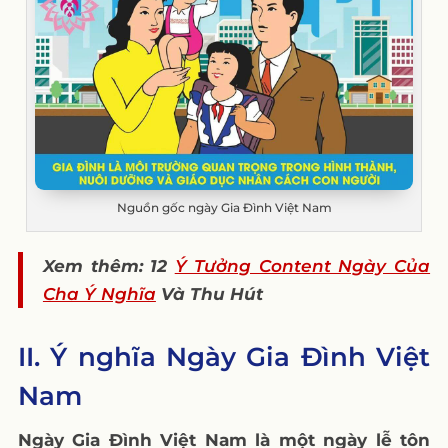
tưởng content nào cho Ngày Gia Đình Việt
Nam?
4. Tại sao nên tổ chức các hoạt động mini
game và give away cho Ngày Gia Đình Việt
Nam?
5. Làm thế nào để tạo nội dung tương tác
và giải trí cho Ngày Gia Đình Việt Nam?
Nguồn gốc ngày Gia Đình Việt Nam
Xem thêm: 12
Ý Tưởng Content Ngày Của
Cha Ý Nghĩa
Và Thu Hút
II. Ý nghĩa Ngày Gia Đình Việt
Nam
Ngày Gia Đình Việt Nam là một ngày lễ tôn