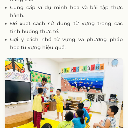
văn Mẫu 1
Cung cấp ví dụ minh họa và bài tập thực
5. Content quảng cáo của trung tâm anh
hành.
văn Mẫu 2
Đề xuất cách sử dụng từ vựng trong các
tình huống thực tế.
6. Content quảng cáo của trung tâm anh
Gợi ý cách nhớ từ vựng và phương pháp
văn Mẫu 3
học từ vựng hiệu quả.
III. 6 trung tâm anh văn có content hay
1. VUS (Anh văn hội Việt Mỹ)
2. Apollo English
3. ILA Vietnam
4. Apax English
5. Jaxtina
6. Wall Street English
IV. Lời kết