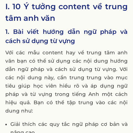
I. 10 Ý tưởng content về trung
7. Khóa học trực tuyến miễn phí liên quan
tâm anh văn
tiếng anh
8. Cẩm nang luyện thi IELTS/TOEFL
1. Bài viết hướng dẫn ngữ pháp và
9. Content sự kiện trực tuyến và offline của
cách sử dụng từ vựng
trung tâm anh văn
Với các mẫu content hay về trung tâm anh
10. Infographic và hình ảnh hấp dẫn
văn bạn có thể sử dụng các nội dung hướng
II. 6 mẫu content trung tâm anh văn
dẫn ngữ pháp và cách sử dụng từ vựng. Với
1. Content chăm sóc của trung tâm anh văn
các nội dung này, cần trung trung vào mục
Mẫu 1
tiêu giúp học viên hiểu rõ và áp dụng ngữ
2. Content chăm sóc của trung tâm anh
pháp và từ vựng trong tiếng Anh một cách
văn Mẫu 2
hiệu quả. Bạn có thể tập trung vào các nội
dung như:
3. Content chăm sóc của trung tâm anh
văn Mẫu 3
Giải thích các quy tắc ngữ pháp cơ bản và
4. Content quảng cáo của trung tâm anh
nâng cao.