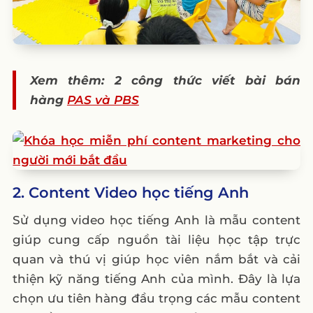
Câu hỏi thường gặp
1. Tại sao nội dung chất lượng lại quan
trọng đối với trung tâm anh văn?
2. Các ý tưởng nội dung nào có thể giúp
Xem thêm: 2 công thức viết bài bán
thu hút học viên mới?
hàng
PAS và PBS
3. Làm thế nào để tạo ra nội dung tương
tác cho học viên?
4. Có những loại hình nội dung nào phù
hợp cho việc luyện thi IELTS/TOEFL?
2. Content Video học tiếng Anh
5. Những trung tâm anh văn nào nổi bật về
việc tạo ra nội dung chất lượng?
Sử dụng video học tiếng Anh là mẫu content
giúp cung cấp nguồn tài liệu học tập trực
quan và thú vị giúp học viên nắm bắt và cải
thiện kỹ năng tiếng Anh của mình. Đây là lựa
chọn ưu tiên hàng đầu trọng các mẫu content