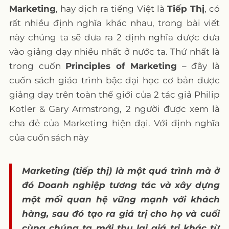
Marketing
, hay dịch ra tiếng Việt là
Tiếp Thị
, có
6. Định giá sản phẩm và xúc tiến thương
rất nhiều định nghĩa khác nhau, trong bài viết
mại – Pricing and Promotion
này chúng ta sẽ đưa ra 2 định nghĩa được đưa
7. Hỗ trợ phát triển kênh phân phối –
vào giảng dạy nhiều nhất ở nước ta. Thứ nhất là
Distribution
trong cuốn
Principles of Marketing
– đây là
8. Vận chuyển và kho bãi – Transportation
cuốn sách giáo trình bậc đại học cơ bản được
and warehousing
giảng dạy trên toàn thế giới của 2 tác giả Philip
Lời kết
Kotler & Gary Armstrong, 2 người được xem là
cha đẻ của Marketing hiện đại. Với định nghĩa
Những câu hỏi thường gặp
của cuốn sách này
1. Marketing là gì?
2. Vai trò chức năng của Marketing
Marketing (tiếp thị) là một quá trình mà ở
đó Doanh nghiệp tương tác và xây dựng
một mối quan hệ vững mạnh với khách
hàng, sau đó tạo ra giá trị cho họ và cuối
cùng chúng ta mới thu lại giá trị khác từ