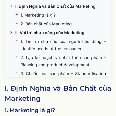
I. Định Nghĩa và Bản Chất của Marketing
1. Marketing là gì?
2. Bản chất của Marketing
II. Vai trò chức năng của Marketing
1. Tìm ra nhu cầu của người tiêu dùng –
Identify needs of the consumer
2. Lập kế hoạch và phát triển sản phẩm –
Planning and product development
3. Chuẩn hóa sản phẩm – Standardisation
and grading
I. Định Nghĩa và Bản Chất của
4. Quy chuẩn đóng gói và nhãn mác sản
Marketing
phẩm – Packing and Labelling
5. Định vị thương hiệu – Branding and
1. Marketing là gì?
Customer service