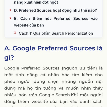
năng xuất hiện đột ngột
D. Preferred Sources hoạt động như thế nào?
E. Cách thêm nút Preferred Sources vào
website của bạn
Cách 1: Qua phần Search Personalization
Cách 2: Thêm trực tiếp từ Top Stories
A. Google Preferred Sources là
Vì sao website của bạn nên có nút “Add to
gì?
Preferred Sources”?
Nên đặt nút Preferred Sources ở đâu trên
Google Preferred Sources (nguồn ưu tiên) là
website?
một tính năng cá nhân hóa tìm kiếm cho
F. Nên đo lường hiệu quả của Preferred
phép người dùng chọn những nguồn nội
Sources như thế nào?
dung mà họ tin tưởng và muốn nhìn thấy
Lời kết
nhiều hơn trên Google Search.Khi một người
dùng thêm website của bạn vào danh sách
FAQ