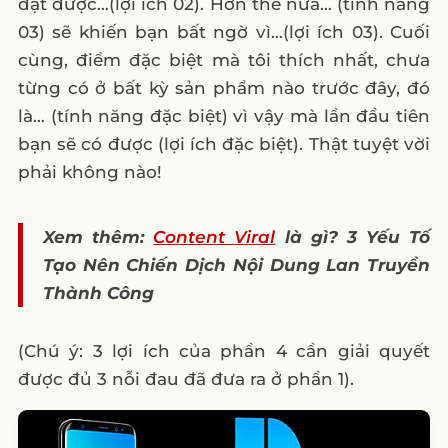
đạt được…(lợi ích 02). Hơn thế nữa… (tính năng
03) sẽ khiến bạn bất ngờ vì…(lợi ích 03). Cuối
cùng, điểm đặc biệt mà tôi thích nhất, chưa
từng có ở bất kỳ sản phẩm nào trước đây, đó
là… (tính năng đặc biệt) vì vậy mà lần đầu tiên
bạn sẽ có được (lợi ích đặc biệt). Thật tuyệt vời
phải không nào!
Xem thêm:
Content Viral
là gì? 3 Yếu Tố
Tạo Nên Chiến Dịch Nội Dung Lan Truyền
Thành Công
(Chú ý: 3 lợi ích của phần 4 cần giải quyết
được đủ 3 nỗi đau đã đưa ra ở phần 1).