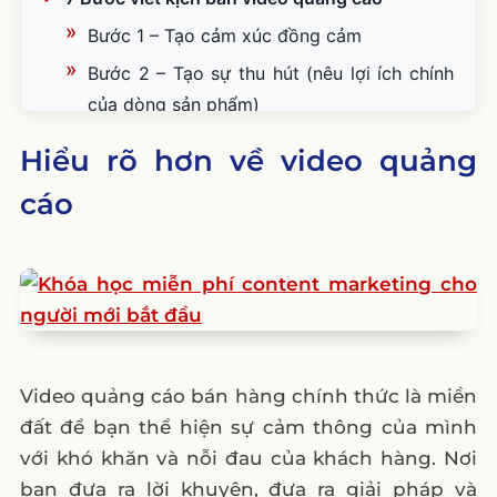
Bước 1 – Tạo cảm xúc đồng cảm
Bước 2 – Tạo sự thu hút (nêu lợi ích chính
của dòng sản phẩm)
Phần 3 – Tạo cảm giác tin tưởng và đọc
Hiểu rõ hơn về video quảng
tên sản phẩm
cáo
Bước 4 – Tạo sự thích thú vượt mong đợi
Bước 5 – Chứng thực uy tín (không bắt
buộc)
Bước 6 – Tạo ra mức giá hấp dẫn và có lợi
(cho khách hàng)
Bước 7 – Khuyến khích khách hàng mua
Video quảng cáo bán hàng chính thức là miền
hàng
đất để bạn thể hiện sự cảm thông của mình
Lời kết
với khó khăn và nỗi đau của khách hàng. Nơi
bạn đưa ra lời khuyên, đưa ra giải pháp và