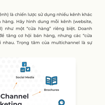
hất quán vs. Hợp nhất toàn diện
s. Tăng lòng trung thành (LTV)
ênh) là chiến lược sử dụng nhiều kênh khác
h hàng. Hãy hình dung mỗi kênh (website,
l) như một “cửa hàng” riêng biệt. Doanh
để tăng cơ hội bán hàng, nhưng các “cửa
channel không?
i nhau. Trọng tâm của multichannel là sự
ai Omnichannel?
Cross-channel là gì?
(ROI) của chiến lược Omnichannel?
g Omnichannel là gì?