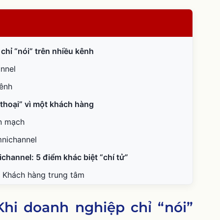
chỉ “nói” trên nhiều kênh
annel
kênh
 thoại” vì một khách hàng
ền mạch
mnichannel
ichannel: 5 điểm khác biệt “chí tử”
s. Khách hàng trung tâm
phân mảnh vs. Liền mạch, nhất quán
 Khi doanh nghiệp chỉ “nói”
ợp và đồng bộ 360 độ