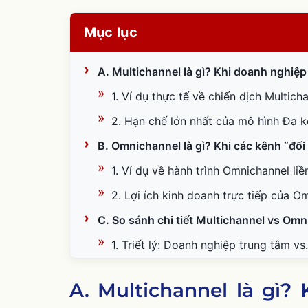
Mục lục
A. Multichannel là gì? Khi doanh nghiệp 
1. Ví dụ thực tế về chiến dịch Multich
2. Hạn chế lớn nhất của mô hình Đa 
B. Omnichannel là gì? Khi các kênh “đối
1. Ví dụ về hành trình Omnichannel li
2. Lợi ích kinh doanh trực tiếp của O
C. So sánh chi tiết Multichannel vs Omn
1. Triết lý: Doanh nghiệp trung tâm v
2. Trải nghiệm khách hàng: Rời rạc, 
A. Multichannel là gì?
3. Dữ liệu: “Silo” độc lập vs. Tích h