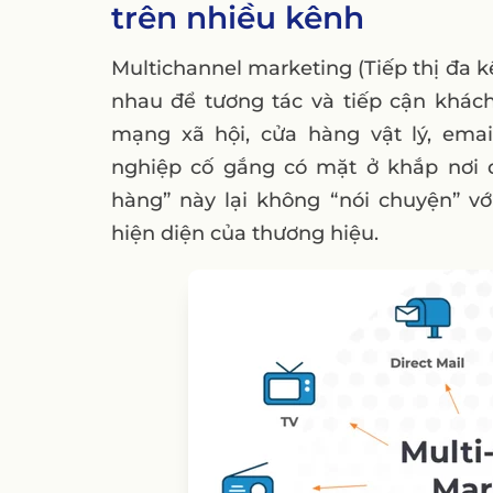
trên nhiều kênh
4. Thông điệp & Thương hiệu: Thiếu n
5. Mục tiêu chiến lược: Tăng độ phủ v
Multichannel marketing (Tiếp thị đa k
Lời Kết
nhau để tương tác và tiếp cận khác
mạng xã hội, cửa hàng vật lý, emai
FAQ
nghiệp cố gắng có mặt ở khắp nơi 
1. Omnichannel có tốn kém hơn Multi
hàng” này lại không “nói chuyện” vớ
2. Doanh nghiệp nhỏ có nên triển kh
hiện diện của thương hiệu.
3. Sự khác biệt giữa Omnichannel và 
4. Làm thế nào để đo lường hiệu quả 
5. Vai trò của AI và tự động hóa tron