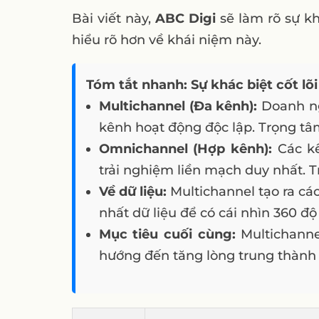
Bài viết này,
ABC Digi
sẽ làm rõ sự kh
hiểu rõ hơn về khái niệm này.
Tóm tắt nhanh: Sự khác biệt cốt lõi
Multichannel (Đa kênh):
Doanh ng
kênh hoạt động độc lập. Trọng
Omnichannel (Hợp kênh):
Các kê
trải nghiệm liền mạch duy nhất.
Về dữ liệu:
Multichannel tạo ra các
nhất dữ liệu để có cái nhìn 360 đ
Mục tiêu cuối cùng:
Multichanne
hướng đến tăng lòng trung thành v