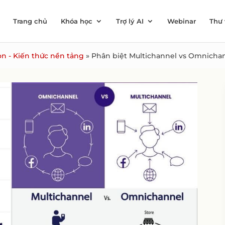
Trang chủ
Khóa học
Trợ lý AI
Webinar
Thư 
n - Kiến thức nền tảng
»
Phân biệt Multichannel vs Omnichan