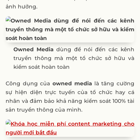
ảnh hưởng.
– Sử dụng Earned Media để tăng sự chú ý
của Paid Media:
– Sử dụng Owned Media để tạo ra nội dung
quảng cáo Paid Media:
– Sử dụng Paid Media để tăng lượng truy
Owned Media
dùng để nói đến các kênh
cập của Owned Media:
truyền thông mà một tổ chức sở hữu và
F. Lời kết
kiểm soát hoàn toàn
Câu hỏi thường gặp
Công dụng của
owned media
là tăng cường
1. Owned Media là gì?
sự hiện diện trực tuyến của tổ chức hay cá
2. Tại sao doanh nghiệp nên tập trung vào
nhân và đảm bảo khả năng kiểm soát 100% tài
Owned Media?
sản truyền thông của mình.
3. Các loại Owned Media phổ biến hiện nay
là gì và công dụng của chúng?
4. Làm thế nào để kết hợp Paid Media,