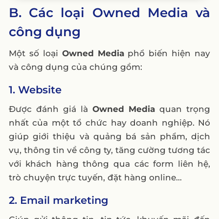
Earned Media và Owned Media trong chiến
B. Các loại Owned Media và
lược marketing?
công dụng
5. Sự khác biệt giữa Paid Media, Owned
Media và Earned Media là gì?
Một số loại
Owned Media
phổ biến hiện nay
và công dụng của chúng gồm:
1. Website
Được đánh giá là
Owned Media
quan trọng
nhất của một tổ chức hay doanh nghiệp. Nó
giúp giới thiệu và quảng bá sản phẩm, dịch
vụ, thông tin về công ty, tăng cường tương tác
với khách hàng thông qua các form liên hệ,
trò chuyện trực tuyến, đặt hàng online…
2. Email marketing