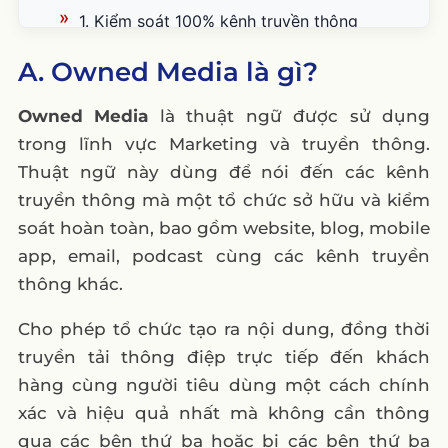
1. Kiểm soát 100% kênh truyền thông
2. Tăng cường sự tương tác với khách
A. Owned Media là gì?
hàng
Owned Media
là thuật ngữ được sử dụng
3. Tiết kiệm chi phí quảng cáo
trong lĩnh vực Marketing và truyền thông.
4. Tăng cường tầm nhìn thương hiệu
Thuật ngữ này dùng để nói đến các kênh
5. Tăng khả năng tiếp cận khách hàng
truyền thông mà một tổ chức sở hữu và kiểm
D. Phân biệt Paid Media, Owned Media và
soát hoàn toàn, bao gồm website, blog, mobile
Earned media
app, email, podcast cùng các kênh truyền
Paid media là gì?
thông khác.
Earned media là gì?
Cho phép tổ chức tạo ra nội dung, đồng thời
E. Kết hợp Paid Media, Earned Media và
truyền tải thông điệp trực tiếp đến khách
Owned Media như thế nào?
hàng cùng người tiêu dùng một cách chính
– Sử dụng Paid Media để tạo ra Earned
xác và hiệu quả nhất mà không cần thông
Media:
qua các bên thứ ba hoặc bị các bên thứ ba