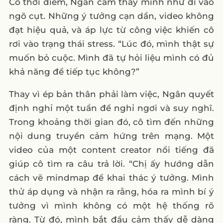
Có thời điểm, Ngân cảm thấy mình như đi vào
ngõ cụt. Những ý tưởng cạn dần, video không
đạt hiệu quả, và áp lực từ công việc khiến cô
rơi vào trạng thái stress. “Lúc đó, mình thật sự
muốn bỏ cuộc. Mình đã tự hỏi liệu mình có đủ
khả năng để tiếp tục không?”
Thay vì ép bản thân phải làm việc, Ngân quyết
định nghỉ một tuần để nghỉ ngơi và suy nghĩ.
Trong khoảng thời gian đó, cô tìm đến những
nội dung truyền cảm hứng trên mạng. Một
video của một content creator nổi tiếng đã
giúp cô tìm ra câu trả lời. “Chị ấy hướng dẫn
cách vẽ mindmap để khai thác ý tưởng. Mình
thử áp dụng và nhận ra rằng, hóa ra mình bí ý
tưởng vì mình không có một hệ thống rõ
ràng. Từ đó, mình bắt đầu cảm thấy dễ dàng