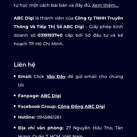
tự học một cách bài bản và đầy đủ.
Xem thêm…
ABC Digi
là thành viên của
Công ty TNHH Truyền
Thông Và Tiếp Thị Số ABC Digi
– Giấy phép kinh
doanh số
0319193740
cấp bởi Sở đầu tư và kế
hoạch TP Hồ Chí Minh.
Liên hệ
Email:
Click
Vào Đây
để gửi email cho chúng
tôi
Fanpage:
ABC Digi
Facebook Group:
Cộng Đồng ABC Digi
Hotline:
0945861261
Địa chỉ văn phòng:
27 Nguyễn Hữu Thọ, Tân
Hưng, Quận 7, HCM, Việt Nam