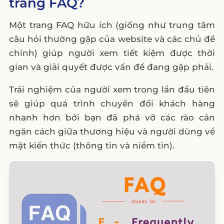
trang FAQ?
IV. 25 ví dụ tuyệt vời nhất của trang FAQ
1. Twitter
Một trang FAQ hữu ích (giống như trung tâm
câu hỏi thường gặp của website và các chủ đề
2. YouTube
chính) giúp người xem tiết kiệm được thời
3. McDonald’s
gian và giải quyết được vấn đề đang gặp phải.
4. WhatsApp
Trải nghiệm của người xem trong lần đầu tiên
5. Wikipedia
sẽ giúp quá trình chuyển đổi khách hàng
6. The University of East Anglia (UEA)
nhanh hơn bởi bạn đã phá vỡ các rào cản
7. UCAS
ngăn cách giữa thương hiệu và người dùng về
8. Foresters Friendly Society
mặt kiến thức (thông tin và niềm tin).
9. Ontrack
10. DaysOutGuide
11. SendInBlue
12. FreeSpirit