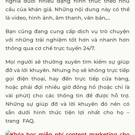
nghĩa dưới nhiều dạng hình thức theo nhu
cầu của khán giả. Những nội dung này có thể
Câu hỏi thường gặp
là video, hình ảnh, âm thanh, văn bản,…
1. Trang FAQ là gì và tại sao nó quan trọng
cho doanh nghiệp?
Bạn cũng đang cung cấp dịch vụ trò chuyện
2. Lợi ích chính của việc có trang FAQ là
với những trải nghiệm tốt hơn và nhanh hơn
gì?
thông qua cơ chế trực tuyến 24/7.
3. Làm thế nào để tạo một trang FAQ hiệu
Mọi người sẽ thường xuyên tìm kiếm sự giúp
quả?
đỡ và lời khuyên. Nhưng họ sẽ không trực tiếp
4. Tại sao các trang FAQ lại được ưu tiên
gọi điện thoại, hay đến trực tiếp cửa hàng,
trong SEO?
hoặc phải đợi nhiều giờ đồng hồ (hoặc chỉ là
5. Có những yếu tố nào cần chú ý để cải
vài phút) cho các thông tin để được hỗ trợ.
thiện trang FAQ?
Những sự giúp đỡ và lời khuyên đó nên có
sẵn dưới hình thức tiện lợi nhất cho họ –
trang FAQ.