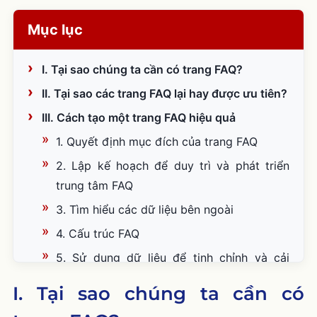
Mục lục
I. Tại sao chúng ta cần có trang FAQ?
II. Tại sao các trang FAQ lại hay được ưu tiên?
III. Cách tạo một trang FAQ hiệu quả
1. Quyết định mục đích của trang FAQ
2. Lập kế hoạch để duy trì và phát triển
trung tâm FAQ
3. Tìm hiểu các dữ liệu bên ngoài
4. Cấu trúc FAQ
5. Sử dụng dữ liệu để tinh chỉnh và cải
thiện: Tập trung vào “Đang trực tuyến”
I. Tại sao chúng ta cần có
6. Yếu tố con người