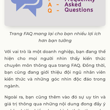
13. Amazon Web Services
14. Silicone Engineering
15. Dropbox
16. TUI
Trang FAQ mang lại cho bạn nhiều lợi ích
17. UPS
hơn bạn tưởng
18. Trent Furniture
19. FatFace
Với vai trò là một doanh nghiệp, bạn đang thể
hiện cho mọi người nhìn thấy kiến thức
20. Stewarts Law
chuyên môn thông qua trang FAQ. Đồng thời,
21. Pinterest
bạn cũng đang giới thiệu đội ngũ nhân viên
22. Elite Island Holidays UK
kiến thức và những góc nhìn độc đáo trong
23. Airtable
ngành.
24. Pretty Little Thing
Ngoài ra, bạn cũng thêm vào đó sự uy tín và
25. First Direct
giá trị thông qua những nội dung đong đầy ý
Tạm kết