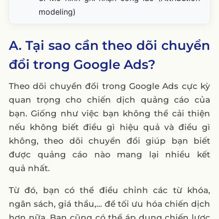
modeling)
4. Giá trị chuyển đổi (Conversion value)
A. Tại sao cần theo dõi chuyển
5. Thẻ Google (Google tag)
đổi trong Google Ads?
C. Bạn có thể theo dõi những loại chuyển đổi
nào với Google Ads?
Theo dõi chuyển đổi trong Google Ads cực kỳ
1. Hành động trên trang web
quan trọng cho chiến dịch quảng cáo của
2. Cuộc gọi điện thoại
bạn. Giống như việc bạn không thể cải thiện
3. Cài đặt ứng dụng và chuyển đổi trong
nếu không biết điều gì hiệu quả và điều gì
ứng dụng
không, theo dõi chuyển đổi giúp bạn biết
được quảng cáo nào mang lại nhiều kết
4. Chuyển đổi được tải lên hoặc ngoại
quả nhất.
tuyến
5. Chuyển đổi cục bộ
Từ đó, bạn có thể điều chỉnh các từ khóa,
D. Các danh mục chuyển đổi
ngân sách, giá thầu,… để tối ưu hóa chiến dịch
hơn nữa. Bạn cũng có thể áp dụng chiến lược
E. Hướng dẫn chi tiết cách cài đặt chuyển đổi