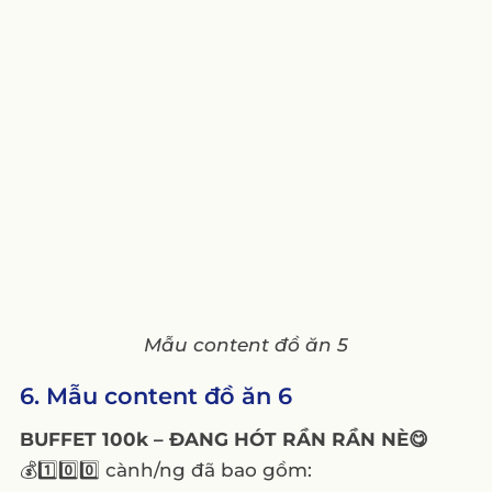
Mẫu content đồ ăn 5
6. Mẫu content đồ ăn 6
BUFFET 100k – ĐANG HÓT RẦN RẦN NÈ😋
💰1️⃣0️⃣0️⃣ cành/ng đã bao gồm: