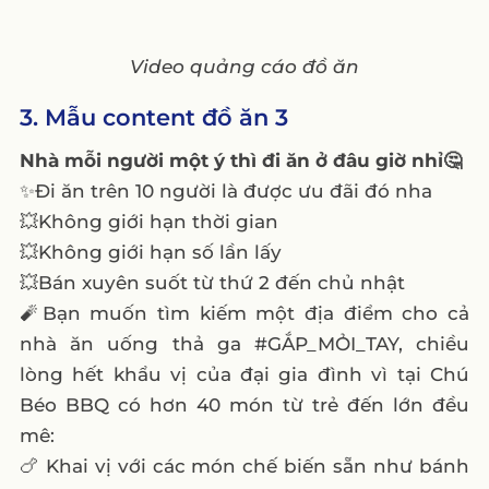
Video quảng cáo đồ ăn
3. Mẫu content đồ ăn 3
Nhà mỗi người một ý thì đi ăn ở đâu giờ nhỉ🤔
✨Đi ăn trên 10 người là được ưu đãi đó nha
💥Không giới hạn thời gian
💥Không giới hạn số lần lấy
💥Bán xuyên suốt từ thứ 2 đến chủ nhật
🧨Bạn muốn tìm kiếm một địa điểm cho cả
nhà ăn uống thả ga #GẮP_MỎI_TAY, chiều
lòng hết khẩu vị của đại gia đình vì tại Chú
Béo BBQ có hơn 40 món từ trẻ đến lớn đều
mê:
🍗 Khai vị với các món chế biến sẵn như bánh