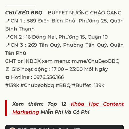
——————-
𝘾𝙃𝙐́ 𝘽𝙀́𝙊 𝘽𝘽𝙌 – BUFFET NƯỚNG CHẢO GANG
📍CN 1 : 589 Điện Biên Phủ, Phường 25, Quận
Bình Thạnh
📍CN 2 : 16 Đồng Nai, Phường 15, Quận 10
📍CN 3 : 269 Tân Quý, Phường Tân Quý, Quận
Tân Phú
CMT or INBOX xem menu: m.me/ChuBeoBBQ
⏰ Giờ hoạt động : 17:00 – 23:00 Mỗi Ngày
☎️ Hotline : 0976.556.166
#139k #Chubeobbq #BBQ #Buffet_139k
Xem thêm: Top 12
Khóa Học Content
Marketing
Miễn Phí Và Có Phí