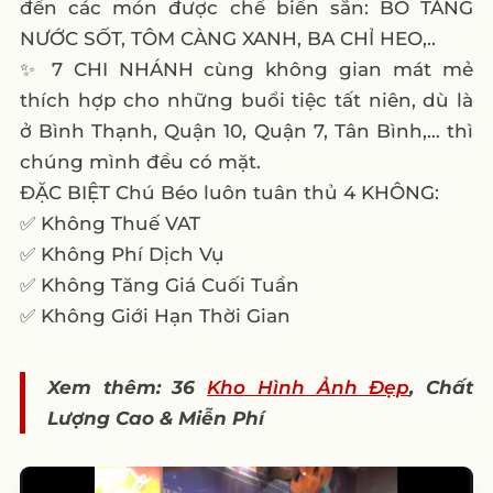
đến các món được chế biến sẵn: BÒ TẢNG
NƯỚC SỐT, TÔM CÀNG XANH, BA CHỈ HEO,..
✨ 7 CHI NHÁNH cùng không gian mát mẻ
thích hợp cho những buổi tiệc tất niên, dù là
ở Bình Thạnh, Quận 10, Quận 7, Tân Bình,… thì
chúng mình đều có mặt.
ĐẶC BIỆT Chú Béo luôn tuân thủ 4 KHÔNG:
✅ Không Thuế VAT
✅ Không Phí Dịch Vụ
✅ Không Tăng Giá Cuối Tuần
✅ Không Giới Hạn Thời Gian
Xem thêm: 36
Kho Hình Ảnh Đẹp
, Chất
Lượng Cao & Miễn Phí