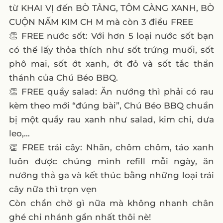
từ KHAI VỊ đến BÒ TẢNG, TÔM CÀNG XANH, BÒ
CUỘN NẤM KIM CH M mà còn 3 điều FREE
👏 FREE nước sốt: Với hơn 5 loại nước sốt bạn
có thể lấy thỏa thích như sốt trứng muối, sốt
phô mai, sốt ớt xanh, ớt đỏ và sốt tắc thần
thánh của Chú Béo BBQ.
👏 FREE quầy salad: Ăn nướng thì phải có rau
kèm theo mới “đúng bài”, Chú Béo BBQ chuẩn
bị một quầy rau xanh như salad, kim chi, dưa
leo,…
👏 FREE trái cây: Nhãn, chôm chôm, táo xanh
luôn được chúng mình refill mỗi ngày, ăn
nướng thả ga và kết thúc bằng những loại trái
cây nữa thì trọn vẹn
Còn chần chờ gì nữa mà không nhanh chân
ghé chi nhánh gần nhất thôi nè!