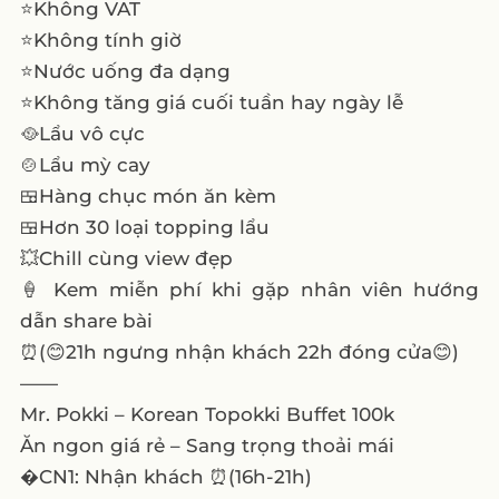
⭐️Không VAT
⭐️Không tính giờ
⭐️Nước uống đa dạng
⭐️Không tăng giá cuối tuần hay ngày lễ
🥘Lẩu vô cực
🍲Lẩu mỳ cay
🍱Hàng chục món ăn kèm
🍱Hơn 30 loại topping lẩu
💥Chill cùng view đẹp
🍦 Kem miễn phí khi gặp nhân viên hướng
dẫn share bài
⏰(😊21h ngưng nhận khách 22h đóng cửa😊)
——
Mr. Pokki – Korean Topokki Buffet 100k
Ăn ngon giá rẻ – Sang trọng thoải mái
�CN1: Nhận khách ⏰(16h-21h)