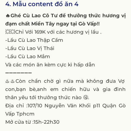
4. Mẫu content đồ ăn 4
🔥Ghé Cù Lao Cô Tư để thưởng thức hương vị
đạm chất Miền Tây ngay tại Gò Vấp‼️
💥💥Chỉ Với 169K với các hương vị lẩu .
-Lẩu Cù Lao Thập Cẩm
-Lẩu Cù Lao Vị Thái
-Lẩu Cù Lao Mắm
Và các món ăn kèm cực kì hấp dẫn
➖➖➖➖➖➖➖
♨️♨️Còn chần chờ gì nữa mà không đưa Vợ
con,bạn bè,anh em chiến hữu và gia đình
thân yêu tới thưởng thức nào 🤤.
Địa chỉ :107/10 Nguyễn Văn Khối p11 Quận Gò
Vấp Tphcm
Mở cửa từ :15h-22h30