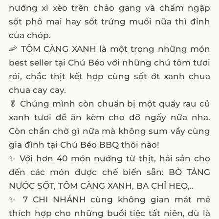
nướng xì xèo trên chảo gang và chấm ngập
sốt phô mai hay sốt trứng muối nữa thì đỉnh
của chóp.
🦐 TÔM CÀNG XANH là một trong những món
best seller tại Chú Béo với những chú tôm tươi
rói, chắc thịt kết hợp cùng sốt ớt xanh chua
chua cay cay.
🥬 Chúng mình còn chuẩn bị một quầy rau củ
xanh tươi để ăn kèm cho đỡ ngấy nữa nha.
Còn chần chờ gì nữa mà không sum vầy cùng
gia đình tại Chú Béo BBQ thôi nào!
✨ Với hơn 40 món nướng từ thịt, hải sản cho
đến các món được chế biến sẵn: BÒ TẢNG
NƯỚC SỐT, TÔM CÀNG XANH, BA CHỈ HEO,..
✨ 7 CHI NHÁNH cùng không gian mát mẻ
thích hợp cho những buổi tiệc tất niên, dù là