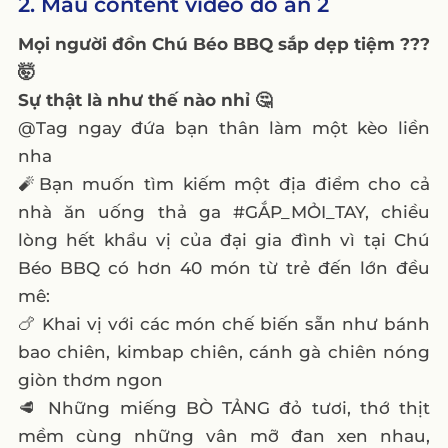
2. Mẫu content video đồ ăn 2
Mọi người đồn Chú Béo BBQ sắp dẹp tiệm ???
🤯
Sự thật là như thế nào nhỉ 🤔
@Tag ngay đứa bạn thân làm một kèo liền
nha
🧨Bạn muốn tìm kiếm một địa điểm cho cả
nhà ăn uống thả ga #GẮP_MỎI_TAY, chiều
lòng hết khẩu vị của đại gia đình vì tại Chú
Béo BBQ có hơn 40 món từ trẻ đến lớn đều
mê:
🍗 Khai vị với các món chế biến sẵn như bánh
bao chiên, kimbap chiên, cánh gà chiên nóng
giòn thơm ngon
🥩 Những miếng BÒ TẢNG đỏ tươi, thớ thịt
mềm cùng những vân mỡ đan xen nhau,