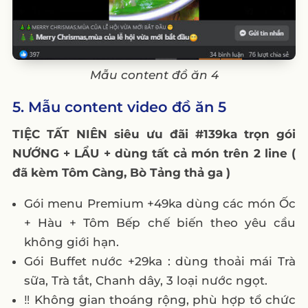
Mẫu content đồ ăn 4
5. Mẫu content video đồ ăn 5
TIỆC TẤT NIÊN siêu ưu đãi #139ka trọn gói
NƯỚNG + LẨU + dùng tất cả món trên 2 line (
đã kèm Tôm Càng, Bò Tảng thả ga )
Gói menu Premium +49ka dùng các món Ốc
+ Hàu + Tôm Bếp chế biến theo yêu cầu
không giới hạn.
Gói Buffet nước +29ka : dùng thoải mái Trà
sữa, Trà tắt, Chanh dây, 3 loại nước ngọt.
‼️ Không gian thoáng rộng, phù hợp tổ chức