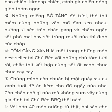
bao chiên, kimbap chiên, cánh gà chiên nóng
giòn thơm ngon
🥩 Những miếng BÒ TẢNG đỏ tươi, thớ thịt
mềm cùng những vân mỡ đan xen nhau,
nướng xì xèo trên chảo gang và chấm ngập
sốt phô mai hay sốt trứng muối nữa thì đỉnh
của chóp.
🦐 TÔM CÀNG XANH là một trong những món
best seller tại Chú Béo với những chú tôm tươi
rói, chắc thịt kết hợp cùng sốt ớt xanh chua
chua cay cay.
🥬 Chúng mình còn chuẩn bị một quầy rau củ
xanh tươi để ăn kèm cho đỡ ngấy nữa nha.
Còn chần chờ gì nữa mà không sum vầy cùng
gia đình tại Chú Béo BBQ thôi nào!
✨ Với hơn 40 món nướng từ thịt, hải sản cho