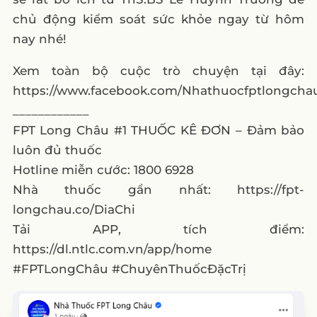
chủ động kiểm soát sức khỏe ngay từ hôm
nay nhé!
Xem toàn bộ cuộc trò chuyện tại đây:
https://www.facebook.com/Nhathuocfptlongcha
____________
FPT Long Châu #1 THUỐC KÊ ĐƠN – Đảm bảo
luôn đủ thuốc
Hotline miễn cước: 1800 6928
Nhà thuốc gần nhất: https://fpt-
longchau.co/DiaChi
Tải APP, tích điểm:
https://dl.ntlc.com.vn/app/home
#FPTLongChâu #ChuyênThuốcĐặcTrị