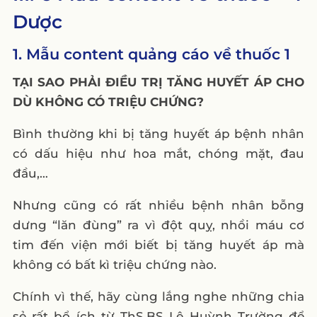
Dược
1. Mẫu content quảng cáo về thuốc 1
TẠI SAO PHẢI ĐIỀU TRỊ TĂNG HUYẾT ÁP CHO
DÙ KHÔNG CÓ TRIỆU CHỨNG?
Bình thường khi bị tăng huyết áp bệnh nhân
có dấu hiệu như hoa mắt, chóng mặt, đau
đầu,…
Nhưng cũng có rất nhiều bệnh nhân bỗng
dưng “lăn đùng” ra vì đột quỵ, nhồi máu cơ
tim đến viện mới biết bị tăng huyết áp mà
không có bất kì triệu chứng nào.
Chính vì thế, hãy cùng lắng nghe những chia
sẻ rất bổ ích từ ThS.BS Lê Huỳnh Trường để