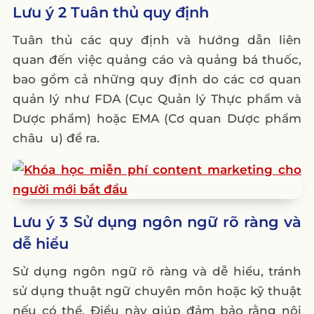
Lưu ý 2 Tuân thủ quy định
5. Mẫu content quảng cáo về thuốc 5
Tuân thủ các quy định và hướng dẫn liên
6. Mẫu content chăm sóc về thuốc 6
quan đến việc quảng cáo và quảng bá thuốc,
IV. 5 nguồn tham khảo content về thuốc
bao gồm cả những quy định do các cơ quan
1. Central Pharmacy – Dược lâm sàn
quản lý như FDA (Cục Quản lý Thực phẩm và
2. Nhà Thuốc FPT Long Châu
Dược phẩm) hoặc EMA (Cơ quan Dược phẩm
châu u) đề ra.
3. Nhà thuốc An Khang
4. Diag
5. Nhà Thuốc Pharmacity
V. Lời kết
Lưu ý 3 Sử dụng ngôn ngữ rõ ràng và
Câu hỏi thường gặp
dễ hiểu
1. Tại sao việc làm nội dung về thuốc lại
Sử dụng ngôn ngữ rõ ràng và dễ hiểu, tránh
nhạy cảm?
sử dụng thuật ngữ chuyên môn hoặc kỹ thuật
2. Những thông tin nào cần được đảm bảo
nếu có thể. Điều này giúp đảm bảo rằng nội