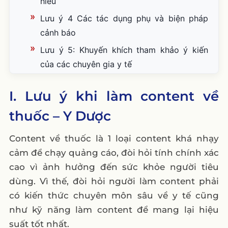
hiểu
Lưu ý 4 Các tác dụng phụ và biện pháp
cảnh báo
Lưu ý 5: Khuyến khích tham khảo ý kiến
của các chuyên gia y tế
II. 10+ ý tưởng content về thuốc – Y Dược
I. Lưu ý khi làm content về
1. Cập nhật thông tin về các loại thuốc phổ
thuốc – Y Dược
biến
2. Video hướng dẫn sử dụng, giải đáp thắc
Content về thuốc là 1 loại content khá nhạy
mắc về thuốc
cảm để chạy quảng cáo, đòi hỏi tính chính xác
3. Blog về công nghệ y tế mới trong việc
cao vì ảnh hưởng đến sức khỏe người tiêu
sản xuất thuốc
dùng. Vì thế, đòi hỏi người làm content phải
4. Case study về việc sử dụng thuốc thành
có kiến thức chuyên môn sâu về y tế cũng
công trong điều trị bệnh
như kỹ năng làm content để mang lại hiệu
suất tốt nhất.
5. Podcast về sức khỏe và thuốc