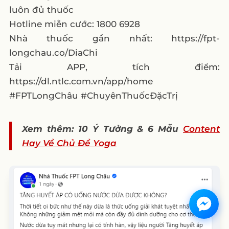
luôn đủ thuốc
Hotline miễn cước: 1800 6928
Nhà thuốc gần nhất: https://fpt-
longchau.co/DiaChi
Tải APP, tích điểm:
https://dl.ntlc.com.vn/app/home
#FPTLongChâu #ChuyênThuốcĐặcTrị
Xem thêm: 10 Ý Tưởng & 6 Mẫu
Content
Hay Về Chủ Đề Yoga