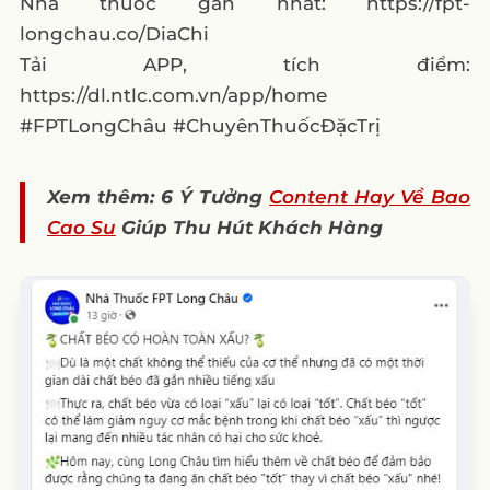
Nhà thuốc gần nhất: https://fpt-
longchau.co/DiaChi
Tải APP, tích điểm:
https://dl.ntlc.com.vn/app/home
#FPTLongChâu #ChuyênThuốcĐặcTrị
Xem thêm: 6 Ý Tưởng
Content Hay Về Bao
Cao Su
Giúp Thu Hút Khách Hàng