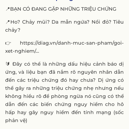
📍BẠN CÓ ĐANG GẶP NHỮNG TRIỆU CHỨNG
📍Ho? Chảy mũi? Da mẫn ngứa? Nổi đỏ? Tiêu
chảy?
👉 https://diag.vn/danh-muc-san-pham/goi-
xet-nghiem/…
🔰 Đây có thể là những dấu hiệu cảnh báo dị
ứng, và liệu bạn đã nắm rõ nguyên nhân dẫn
đến các triệu chứng đó hay chưa? Dị ứng có
thể gây ra những triệu chứng nhẹ nhưng nếu
không hiểu rõ để phòng ngừa nó cũng có thể
dẫn đến các biến chứng nguy hiểm cho hô
hấp hay gây nguy hiểm đến tính mạng (sốc
phản vệ)