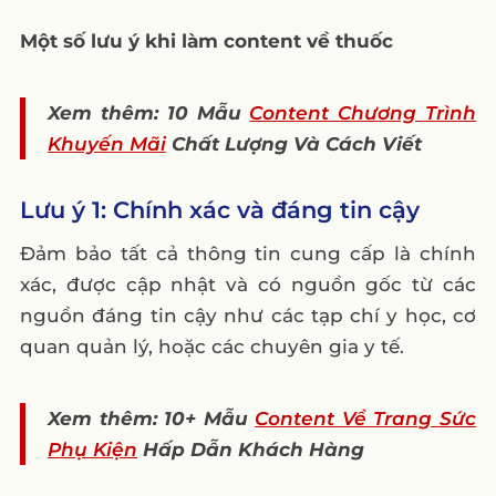
6. Hướng dẫn về cách lựa chọn thuốc đúng
Một số lưu ý khi làm content về thuốc
cho từng tình huống
7. Nội dung về phòng ngừa bằng thuốc
Xem thêm: 10 Mẫu
Content Chương Trình
8. Feedback của khách hàng sau khi dùng
Khuyến Mãi
Chất Lượng Và Cách Viết
thuốc
9. Nội dung về những cải tiến mới trong
Lưu ý 1: Chính xác và đáng tin cậy
lĩnh vực y học và thuốc
Đảm bảo tất cả thông tin cung cấp là chính
10. Đưa ra những lời khuyên về sức khỏe,
xác, được cập nhật và có nguồn gốc từ các
dinh dưỡng
nguồn đáng tin cậy như các tạp chí y học, cơ
III. 6 Mẫu content về thuốc – Y Dược
quan quản lý, hoặc các chuyên gia y tế.
1. Mẫu content quảng cáo về thuốc 1
Xem thêm: 10+ Mẫu
2. Mẫu content quảng cáo về thuốc 2
Content Về Trang Sức
Phụ Kiện
Hấp Dẫn Khách Hàng
3. Mẫu content chăm sóc về thuốc 3
4. Mẫu content chăm sóc về thuốc 4