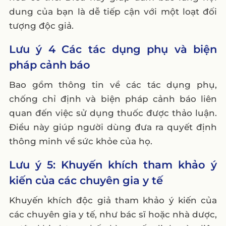
chính xác khi viết về thuốc?
dung của bạn là dễ tiếp cận với một loạt đối
3. Các quy định nào cần tuân thủ khi
tượng độc giả.
quảng cáo thuốc?
Lưu ý 4 Các tác dụng phụ và biện
4. Tại sao nên khuyến khích người tiêu
pháp cảnh báo
dùng tham khảo ý kiến bác sĩ?
Bao gồm thông tin về các tác dụng phụ,
5. Làm thế nào để viết nội dung thuốc dễ
chống chỉ định và biện pháp cảnh báo liên
hiểu cho tất cả đối tượng độc giả?
quan đến việc sử dụng thuốc được thảo luận.
Điều này giúp người dùng đưa ra quyết định
thông minh về sức khỏe của họ.
Lưu ý 5: Khuyến khích tham khảo ý
kiến của các chuyên gia y tế
Khuyến khích độc giả tham khảo ý kiến của
các chuyên gia y tế, như bác sĩ hoặc nhà dược,