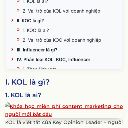
1. KOL là ai?
2. Vai trò của KOL với doanh nghiệp
II. KOC là gì?
1. KOC là ai?
2. Vai trò của KOC với doanh nghiệp
III. Influencer là gì?
IV. Phân loại KOL, KOC, Influencer
1. Theo lĩnh vực
2. Theo lượt người theo dõi
I. KOL là gì?
3. Theo nền tảng
1. KOL là ai?
V. Phân biệt giữa KOL – KOC – Influencer
1. Định nghĩa
2. Mức độ chuyên môn và uy tín
KOL là viết tắt của Key Opinion Leader – người
3. Phạm vi ảnh hưởng