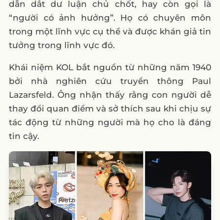
dẫn dắt dư luận chủ chốt, hay còn gọi là
4. Mục đích và cách tiếp cận
“người có ảnh hưởng”. Họ có chuyên môn
trong một lĩnh vực cụ thể và được khán giả tin
5. Hiệu quả truyền thông
tưởng trong lĩnh vực đó.
6. Chi phí
VI. Lưu Ý Trước Khi Booking KOL, KOC,
Khái niệm KOL bắt nguồn từ những năm 1940
Influencer PR Cho Thương Hiệu
bởi nhà nghiên cứu truyền thông Paul
Lazarsfeld. Ông nhận thấy rằng con người dễ
1. Xác Định Mục Tiêu Chiến Dịch
thay đổi quan điểm và sở thích sau khi chịu sự
2. Nghiên Cứu Đối Tượng
tác động từ những người mà họ cho là đáng
3. Kiểm Tra Uy Tín và Kinh Nghiệm
tin cậy.
4. Đánh Giá Tương Tác và Ảnh Hưởng
5. Xác Định Ngân Sách
6. Đảm Bảo Hợp Đồng Rõ Ràng
7. Giám Sát và Đánh Giá
VII. Bảng giá trung bình booking KOL, KOC,