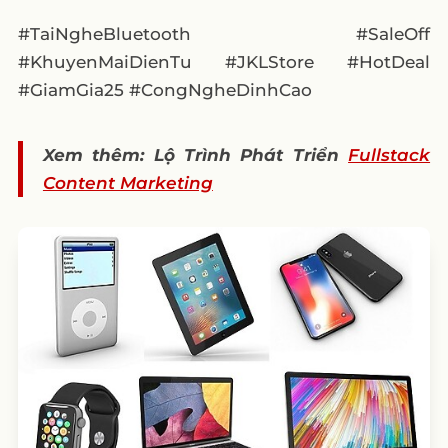
#TaiNgheBluetooth #SaleOff
#KhuyenMaiDienTu #JKLStore #HotDeal
#GiamGia25 #CongNgheDinhCao
Xem thêm: Lộ Trình Phát Triển
Fullstack
Content Marketing