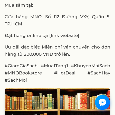
Mua sắm tại:
Cửa hàng MNO: Số 112 Đường VXY, Quận 5,
TP.HCM
Đặt hàng online tại [link website]
Ưu đãi đặc biệt: Miễn phí vận chuyển cho đơn
hàng từ 200.000 VNĐ trở lên.
#GiamGiaSach #Mua1Tang1 #KhuyenMaiSach
#MNOBookstore #HotDeal #SachHay
#SachMoi