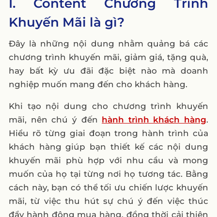
I. Content Chương Trình
Mãi
Khuyến Mãi là gì?
Mẫu 1: Điện thoại di động
Đây là những nội dung nhằm quảng bá các
Mẫu 2: Thời trang
chương trình khuyến mãi, giảm giá, tặng quà,
Mẫu 3: Đồ gia dụng
hay bất kỳ ưu đãi đặc biệt nào mà doanh
Mẫu 4: Mỹ phẩm
nghiệp muốn mang đến cho khách hàng.
Mẫu 5: Đồ điện tử
Khi tạo nội dung cho chương trình khuyến
Mẫu 6: Sách
mãi, nên chú ý đến
hành trình khách hàng
.
Mẫu 7: Thực phẩm chức năng
Hiểu rõ từng giai đoạn trong hành trình của
Mẫu 8: Đồ chơi trẻ em
khách hàng giúp bạn thiết kế các nội dung
Mẫu 9: Thiết bị gia dụng
khuyến mãi phù hợp với nhu cầu và mong
muốn của họ tại từng nơi họ tương tác. Bằng
Mẫu 10: Đồ thể thao
cách này, bạn có thể tối ưu chiến lược khuyến
IV. 4 Hình Thức Content Chương Trình
mãi, từ việc thu hút sự chú ý đến việc thúc
Khuyến Mãi phổ biến
đẩy hành động mua hàng, đồng thời cải thiện