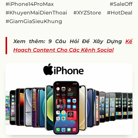
#iPhone14ProMax #SaleOff
#KhuyenMaiDienThoai #XYZStore #HotDeal
#GiamGiaSieuKhung
Xem thêm: 9 Câu Hỏi Để Xây Dựng
Kế
Hoạch Content Cho Các Kênh Social