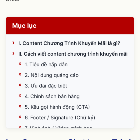
Mục lục
I. Content Chương Trình Khuyến Mãi là gì?
II. Cách viết content chương trình khuyến mãi
1. Tiêu đề hấp dẫn
2. Nội dung quảng cáo
3. Ưu đãi đặc biệt
4. Chính sách bán hàng
5. Kêu gọi hành động (CTA)
6. Footer / Signature (Chữ ký)
7. Hình ảnh / Video minh họa
III. 10 Mẫu Content Chương Trình Khuyến