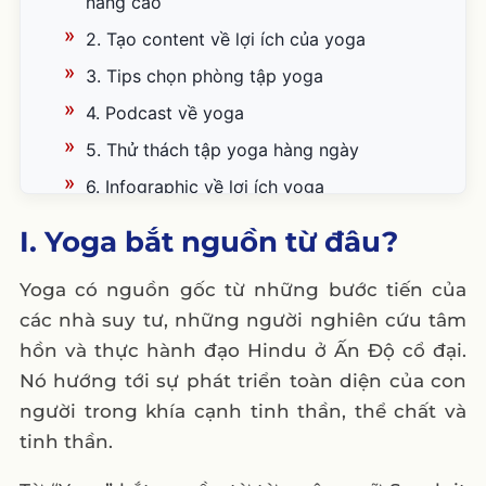
nâng cao
2. Tạo content về lợi ích của yoga
3. Tips chọn phòng tập yoga
4. Podcast về yoga
5. Thử thách tập yoga hàng ngày
6. Infographic về lợi ích yoga
7. Tổ chức talkshow trực tuyến với chuyên
I. Yoga bắt nguồn từ đâu?
gia yoga
Yoga có nguồn gốc từ những bước tiến của
8. Giảm giá gói yoga
các nhà suy tư, những người nghiên cứu tâm
9. Bài viết về nguồn gốc yoga
hồn và thực hành đạo Hindu ở Ấn Độ cổ đại.
10. Chia sẻ feedback học viên
Nó hướng tới sự phát triển toàn diện của con
III. 6 mẫu content về yoga hay có sẵn
người trong khía cạnh tinh thần, thể chất và
1. Mẫu 1 content chăm sóc
tinh thần.
2. Mẫu 2 content chăm sóc