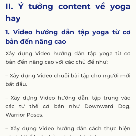
1. Yoga bắt nguồn từ đâu và có ý nghĩa gì?
II. Ý tưởng content về yoga
2. Lợi ích của việc tập yoga là gì?
hay
3. Làm thế nào để chọn phòng tập yoga
phù hợp?
1. Video hướng dẫn tập yoga từ cơ
bản đến nâng cao
4. Các ý tưởng content nào hiệu quả cho
việc truyền tải về yoga?
Xây dựng Video hướng dẫn tập yoga từ cơ
5. Làm thế nào để thực hiện các thử thách
bản đến nâng cao với các chủ đề như:
tập yoga hàng ngày?
– Xây dựng Video chuỗi bài tập cho người mới
bắt đầu.
– Xây dựng Video hướng dẫn, tập trung vào
các tư thế cơ bản như Downward Dog,
Warrior Poses.
– Xây dựng Video hướng dẫn cách thực hiện