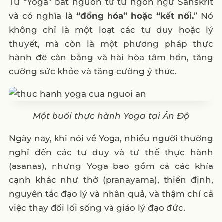
Từ “Yoga” bắt nguồn từ từ ngôn ngữ Sanskrit
3. Mẫu 3 content chăm sóc
và có nghĩa là
“đồng hóa” hoặc “kết nối.
” Nó
4: Mẫu 1 content quảng cáo
không chỉ là một loạt các tư duy hoặc lý
thuyết, mà còn là một phương pháp thực
5: Mẫu 2 content quảng cáo
hành để cân bằng và hài hòa tâm hồn, tăng
6: Mẫu 3 content quảng cáo
cường sức khỏe và tăng cường ý thức.
IV. Những trung tâm Yoga có content về yoga
hay
1. California Fitness & Yoga Centers
Một buổi thực hành Yoga tại Ấn Độ
Vietnam
Ngày nay, khi nói về Yoga, nhiều người thường
2. Vyoga World
nghĩ đến các tư duy và tư thế thực hành
3. Fit24 – Fitness And Yoga Center
(asanas), nhưng Yoga bao gồm cả các khía
4. Elite Fitness
cạnh khác như thở (pranayama), thiền định,
Lời kết
nguyên tắc đạo lý và nhân quả, và thậm chí cả
việc thay đổi lối sống và giáo lý đạo đức.
Câu hỏi thường gặp