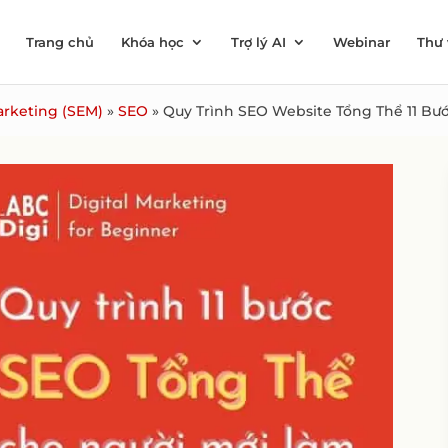
Trang chủ
Khóa học
Trợ lý AI
Webinar
Thư 
rketing (SEM)
»
SEO
»
Quy Trình SEO Website Tổng Thể 11 Bư